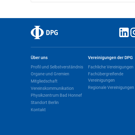
Über uns
Vereinigungen der DPG
Profil und Selbstverständnis
Fachliche Vereinigungen
Organe und Gremien
Fachübergreifende
Vereinigungen
Mitgliedschaft
Regionale Vereinigungen
Vereinskommunikation
Physikzentrum Bad Honnef
Standort Berlin
Kontakt