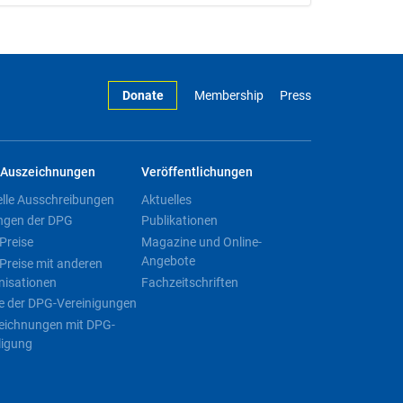
Donate
Membership
Press
Auszeichnungen
Veröffentlichungen
elle Ausschreibungen
Aktuelles
ngen der DPG
Publikationen
Preise
Magazine und Online-
Angebote
Preise mit anderen
nisationen
Fachzeitschriften
e der DPG-Vereinigungen
eichnungen mit DPG-
ligung