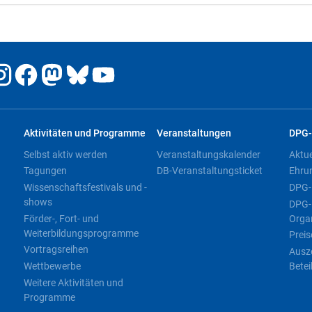
Aktivitäten und Programme
Veranstaltungen
DPG-
Selbst aktiv werden
Veranstaltungskalender
Aktu
Tagungen
DB-Veranstaltungsticket
Ehru
Wissenschaftsfestivals und -
DPG-
shows
DPG-
Förder-, Fort- und
Orga
Weiterbildungsprogramme
Preis
Vortragsreihen
Ausz
Wettbewerbe
Betei
Weitere Aktivitäten und
Programme