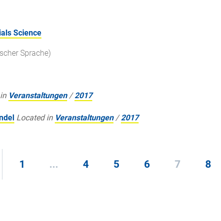
als Science
ischer Sprache)
in
Veranstaltungen
/
2017
ndel
Located in
Veranstaltungen
/
2017
1
...
4
5
6
7
8