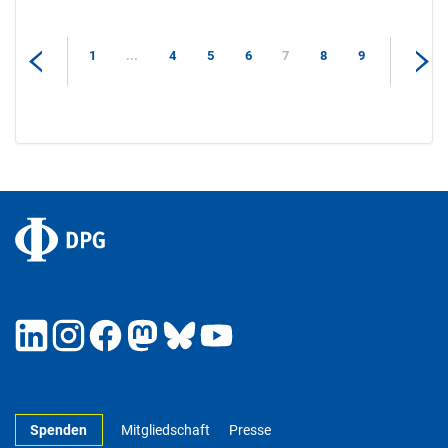
1
...
4
5
6
7
8
9
Spenden
Mitgliedschaft
Presse