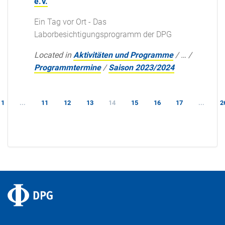
e.V.
Ein Tag vor Ort - Das
Laborbesichtigungsprogramm der DPG
Located in
Aktivitäten und Programme
/
…
/
Programmtermine
/
Saison 2023/2024
1
...
11
12
13
14
15
16
17
...
2