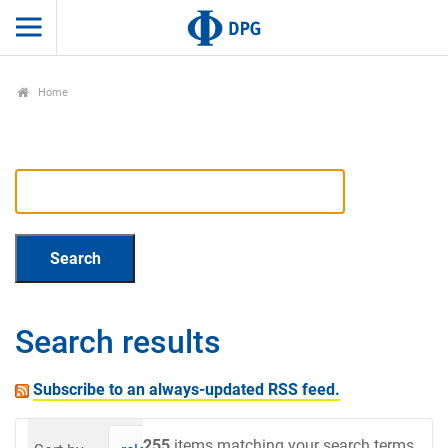
Home
Search results
Subscribe to an always-updated RSS feed.
255
items matching your search terms.