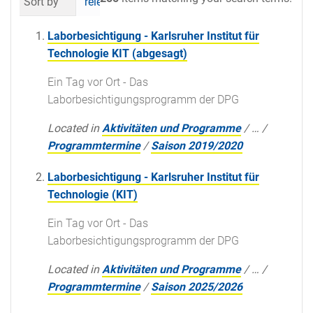
Sort by
relevance
date (newest first)
al
Laborbesichtigung - Karlsruher Institut für
Technologie KIT (abgesagt)
Ein Tag vor Ort - Das
Laborbesichtigungsprogramm der DPG
Located in
Aktivitäten und Programme
/
…
/
Programmtermine
/
Saison 2019/2020
Laborbesichtigung - Karlsruher Institut für
Technologie (KIT)
Ein Tag vor Ort - Das
Laborbesichtigungsprogramm der DPG
Located in
Aktivitäten und Programme
/
…
/
Programmtermine
/
Saison 2025/2026