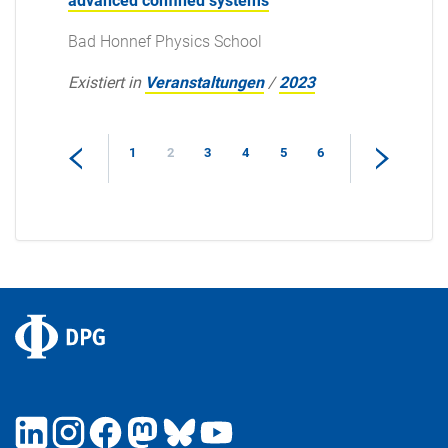
advanced confined systems
Bad Honnef Physics School
Existiert in
Veranstaltungen
/
2023
1
2
3
4
5
6