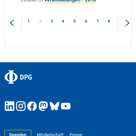
1
2
3
4
5
6
7
8
Spenden
Mitgliedschaft
Presse