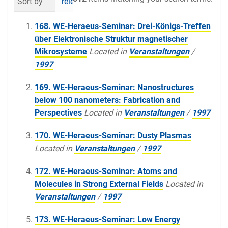
Sort by
relevance
date (newest first)
al
168. WE-Heraeus-Seminar: Drei-Königs-Treffen
über Elektronische Struktur magnetischer
Mikrosysteme
Located in
Veranstaltungen
/
1997
169. WE-Heraeus-Seminar: Nanostructures
below 100 nanometers: Fabrication and
Perspectives
Located in
Veranstaltungen
/
1997
170. WE-Heraeus-Seminar: Dusty Plasmas
Located in
Veranstaltungen
/
1997
172. WE-Heraeus-Seminar: Atoms and
Molecules in Strong External Fields
Located in
Veranstaltungen
/
1997
173. WE-Heraeus-Seminar: Low Energy