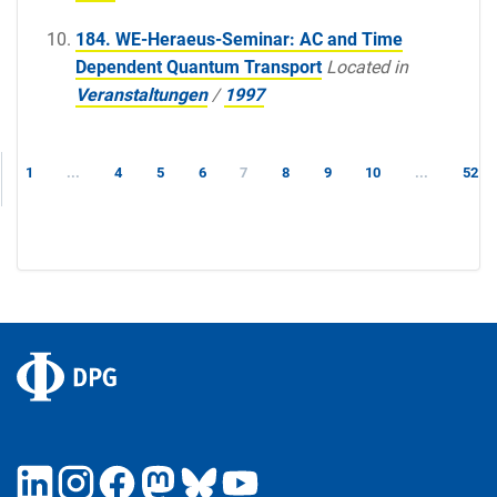
184. WE-Heraeus-Seminar: AC and Time
Dependent Quantum Transport
Located in
Veranstaltungen
/
1997
1
...
4
5
6
7
8
9
10
...
52