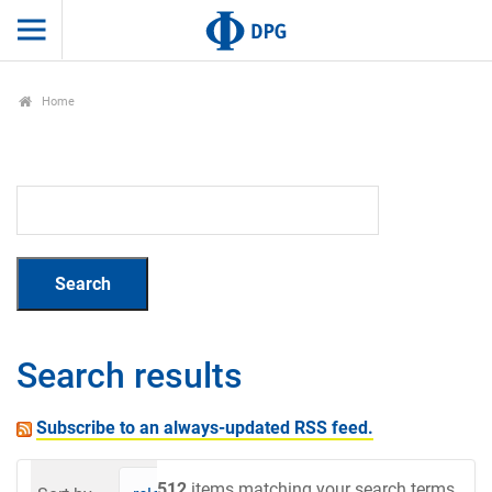
Home
Search results
Subscribe to an always-updated RSS feed.
512
items matching your search terms.