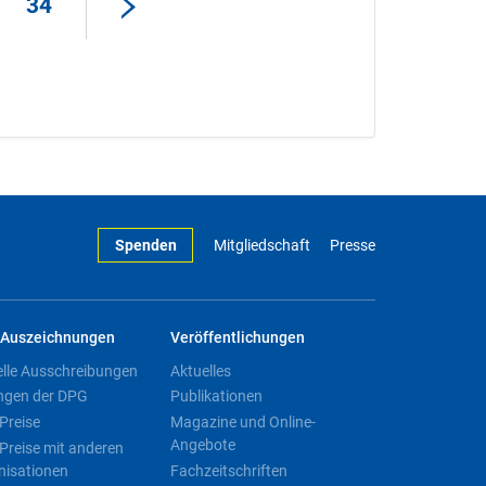
34
Spenden
Mitgliedschaft
Presse
Auszeichnungen
Veröffentlichungen
elle Ausschreibungen
Aktuelles
ngen der DPG
Publikationen
Preise
Magazine und Online-
Angebote
Preise mit anderen
nisationen
Fachzeitschriften