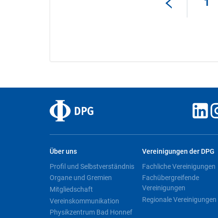
1
Über uns
Vereinigungen der DPG
Profil und Selbstverständnis
Fachliche Vereinigungen
Organe und Gremien
Fachübergreifende
Vereinigungen
Mitgliedschaft
Regionale Vereinigungen
Vereinskommunikation
Physikzentrum Bad Honnef