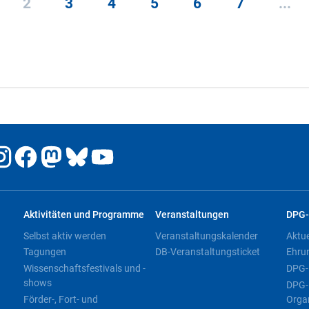
2
3
4
5
6
7
...
Aktivitäten und Programme
Veranstaltungen
DPG-
Selbst aktiv werden
Veranstaltungskalender
Aktu
Tagungen
DB-Veranstaltungsticket
Ehru
Wissenschaftsfestivals und -
DPG-
shows
DPG-
Förder-, Fort- und
Orga