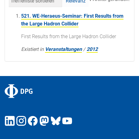
Trefferliste sortieren
Relevanz
Datum (neueste 
521. WE-Heraeus-Seminar: First Results from
the Large Hadron Collider
First Results from the Large Hadron Collider
Existiert in
Veranstaltungen
/
2012