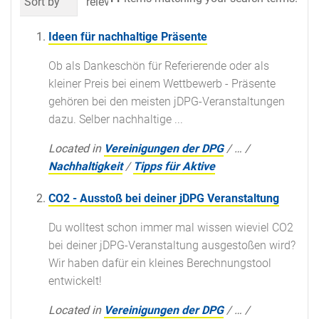
Sort by
relevance
date (newest first)
al
Ideen für nachhaltige Präsente
Ob als Dankeschön für Referierende oder als
kleiner Preis bei einem Wettbewerb - Präsente
gehören bei den meisten jDPG-Veranstaltungen
dazu. Selber nachhaltige ...
Located in
Vereinigungen der DPG
/
…
/
Nachhaltigkeit
/
Tipps für Aktive
CO2 - Ausstoß bei deiner jDPG Veranstaltung
Du wolltest schon immer mal wissen wieviel CO2
bei deiner jDPG-Veranstaltung ausgestoßen wird?
Wir haben dafür ein kleines Berechnungstool
entwickelt!
Located in
Vereinigungen der DPG
/
…
/