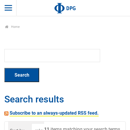
Home
Search results
Subscribe to an always-updated RSS feed.
11
items matching your search terms.