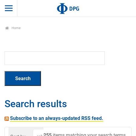
Home
Search results
Subscribe to an always-updated RSS feed.
255
items matching your search terms.