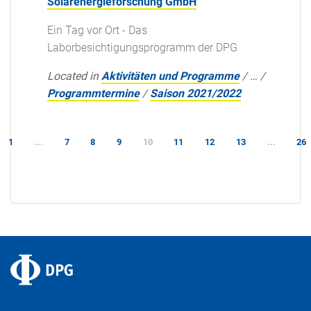
Solarenergieforschung GmbH
Ein Tag vor Ort - Das
Laborbesichtigungsprogramm der DPG
Located in
Aktivitäten und Programme
/
…
/
Programmtermine
/
Saison 2021/2022
1
...
7
8
9
10
11
12
13
...
26