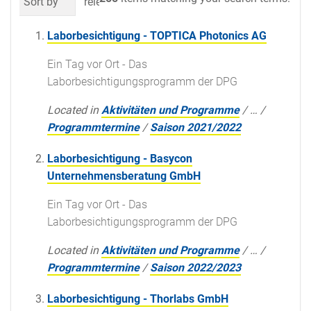
Sort by
relevance
date (newest first)
al
Laborbesichtigung - TOPTICA Photonics AG
Ein Tag vor Ort - Das
Laborbesichtigungsprogramm der DPG
Located in
Aktivitäten und Programme
/
…
/
Programmtermine
/
Saison 2021/2022
Laborbesichtigung - Basycon
Unternehmensberatung GmbH
Ein Tag vor Ort - Das
Laborbesichtigungsprogramm der DPG
Located in
Aktivitäten und Programme
/
…
/
Programmtermine
/
Saison 2022/2023
Laborbesichtigung - Thorlabs GmbH