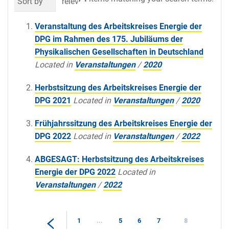
Sort by
relevance
date (newest first)
al
Veranstaltung des Arbeitskreises Energie der
DPG im Rahmen des 175. Jubiläums der
Physikalischen Gesellschaften in Deutschland
Located in
Veranstaltungen
/
2020
Herbstsitzung des Arbeitskreises Energie der
DPG 2021
Located in
Veranstaltungen
/
2020
Frühjahrssitzung des Arbeitskreises Energie der
DPG 2022
Located in
Veranstaltungen
/
2022
ABGESAGT: Herbstsitzung des Arbeitskreises
Energie der DPG 2022
Located in
Veranstaltungen
/
2022
1
...
5
6
7
8