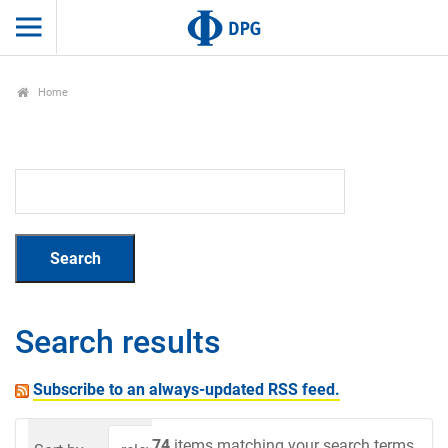
Home
Search results
Subscribe to an always-updated RSS feed.
74
items matching your search terms.