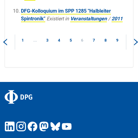
DFG-Kolloquium im SPP 1285 "Halbleiter
Spintronik"
Existiert in
Veranstaltungen
/
2011
1
...
3
4
5
6
7
8
9