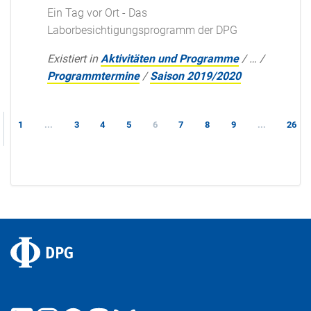
Ein Tag vor Ort - Das
Laborbesichtigungsprogramm der DPG
Existiert in
Aktivitäten und Programme
/
…
/
Programmtermine
/
Saison 2019/2020
1
...
3
4
5
6
7
8
9
...
26