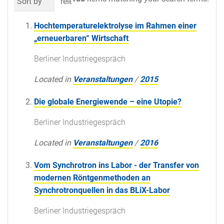
Sort by
relevance
date (newest first)
al
Hochtemperaturelektrolyse im Rahmen einer
„erneuerbaren“ Wirtschaft
Berliner Industriegespräch
Located in
Veranstaltungen
/
2015
Die globale Energiewende – eine Utopie?
Berliner Industriegespräch
Located in
Veranstaltungen
/
2016
Vom Synchrotron ins Labor - der Transfer von
modernen Röntgenmethoden an
Synchrotronquellen in das BLiX-Labor
Berliner Industriegespräch