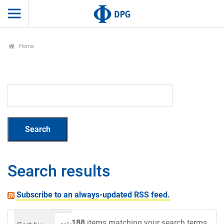
Home
Search results
Subscribe to an always-updated RSS feed.
188
items matching your search terms.