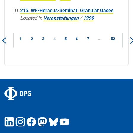
215. WE-Heraeus-Seminar: Granular Gases
Located in
Veranstaltungen
/
1999
1
2
3
4
5
6
7
...
52