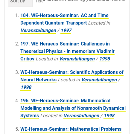
Sort by
relevance
date (newest first)
al
184. WE-Heraeus-Seminar: AC and Time
Dependent Quantum Transport
Located in
Veranstaltungen
/
1997
197. WE-Heraeus-Seminar: Challenges in
Theoretical Physics - in memoriam Vladimir
Gribov
Located in
Veranstaltungen
/
1998
WE-Heraeus-Seminar: Scientific Applications of
Neural Networks
Located in
Veranstaltungen
/
1998
196. WE-Heraeus-Seminar: Mathematical
Modelling and Analysis of Nonsmooth Dynamical
Systems
Located in
Veranstaltungen
/
1998
WE-Heraeus-Seminar: Mathematical Problems