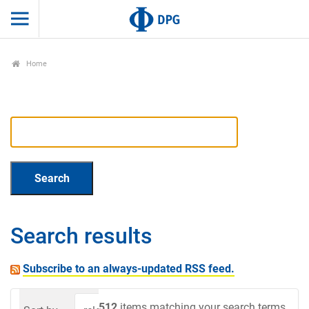
Home
Search results
Subscribe to an always-updated RSS feed.
512
items matching your search terms.