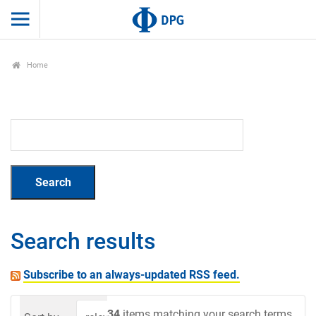
Home
Search results
Subscribe to an always-updated RSS feed.
34
items matching your search terms.