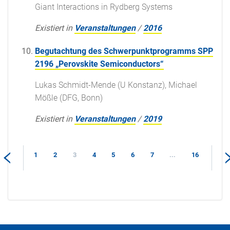
Giant Interactions in Rydberg Systems
Existiert in
Veranstaltungen
/
2016
Begutachtung des Schwerpunktprogramms SPP
2196 „Perovskite Semiconductors“
Lukas Schmidt-Mende (U Konstanz), Michael
Mößle (DFG, Bonn)
Existiert in
Veranstaltungen
/
2019
1
2
3
4
5
6
7
...
16