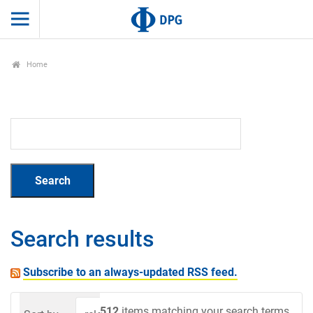
Home
Search results
Subscribe to an always-updated RSS feed.
512
items matching your search terms.