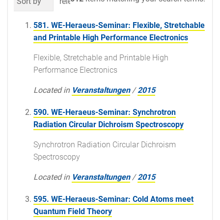
Sort by
relevance
date (newest first)
al
581. WE-Heraeus-Seminar: Flexible, Stretchable
and Printable High Performance Electronics
Flexible, Stretchable and Printable High
Performance Electronics
Located in
Veranstaltungen
/
2015
590. WE-Heraeus-Seminar: Synchrotron
Radiation Circular Dichroism Spectroscopy
Synchrotron Radiation Circular Dichroism
Spectroscopy
Located in
Veranstaltungen
/
2015
595. WE-Heraeus-Seminar: Cold Atoms meet
Quantum Field Theory