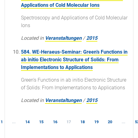
Applications of Cold Molecular Ions
Spectroscopy and Applications of Cold Molecular
Ions
Located in
Veranstaltungen
/
2015
584. WE-Heraeus-Seminar: Green’s Functions in
ab initio Electronic Structure of Solids: From
Implementations to Applications
Green’s Functions in ab initio Electronic Structure
of Solids: From Implementations to Applications
Located in
Veranstaltungen
/
2015
1
...
14
15
16
17
18
19
20
...
5