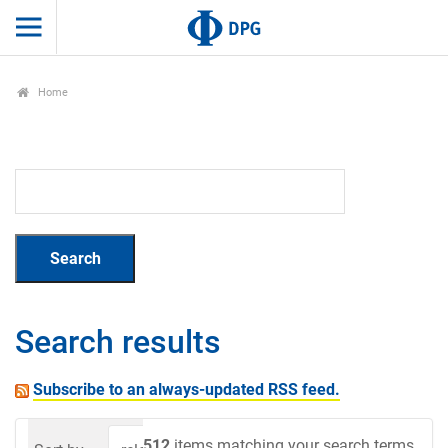
Home
Search results
Subscribe to an always-updated RSS feed.
512
items matching your search terms.