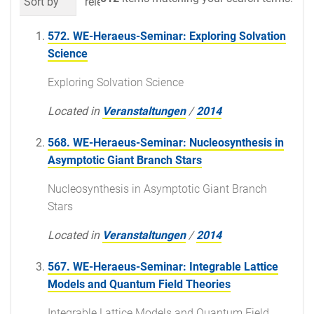
Sort by
relevance
date (newest first)
al
572. WE-Heraeus-Seminar: Exploring Solvation
Science
Exploring Solvation Science
Located in
Veranstaltungen
/
2014
568. WE-Heraeus-Seminar: Nucleosynthesis in
Asymptotic Giant Branch Stars
Nucleosynthesis in Asymptotic Giant Branch
Stars
Located in
Veranstaltungen
/
2014
567. WE-Heraeus-Seminar: Integrable Lattice
Models and Quantum Field Theories
Integrable Lattice Models and Quantum Field