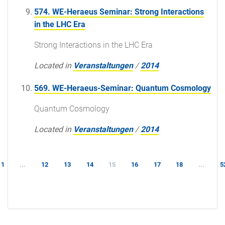
574. WE-Heraeus Seminar: Strong Interactions
in the LHC Era
Strong Interactions in the LHC Era
Located in
Veranstaltungen
/
2014
569. WE-Heraeus-Seminar: Quantum Cosmology
Quantum Cosmology
Located in
Veranstaltungen
/
2014
1
...
12
13
14
15
16
17
18
...
5