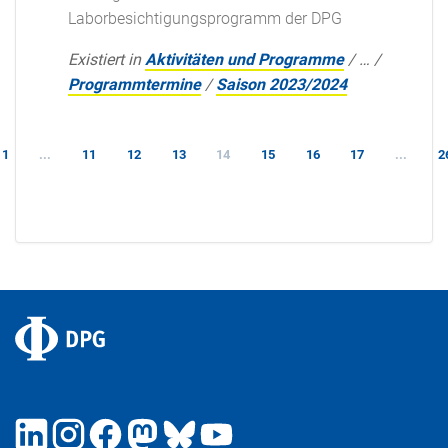
Laborbesichtigungsprogramm der DPG
Existiert in
Aktivitäten und Programme
/
…
/
Programmtermine
/
Saison 2023/2024
1
...
11
12
13
14
15
16
17
...
2