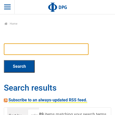
Home
Search results
Subscribe to an always-updated RSS feed.
89
items matching your search terms.