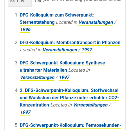
Sort by
relevance
date (newest first)
al
DFG-Kolloquium zum Schwerpunkt:
Sternentstehung
Located in
Veranstaltungen
/
1996
DFG-Kolloquium: Membrantransport in Pflanzen
Located in
Veranstaltungen
/
1997
DFG-Schwerpunkt-Kolloquium: Synthese
ultraharter Materialien
Located in
Veranstaltungen
/
1997
2. DFG-Schwerpunkt-Kolloquium: Stoffwechsel
und Wachstum der Pflanze unter erhöhter CO2-
Konzentration
Located in
Veranstaltungen
/
1997
DFG-Schwerpunkt-Kolloquium: Femtosekunden-