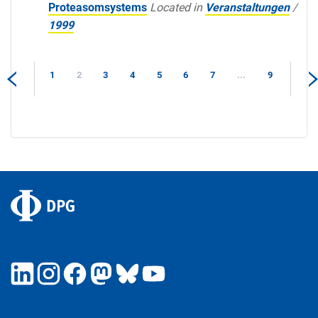
Proteasomsystems
Located in
Veranstaltungen
/
1999
1
2
3
4
5
6
7
...
9