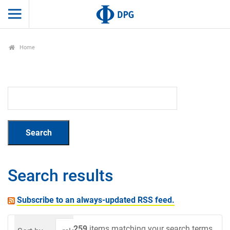
Home
Search results
Subscribe to an always-updated RSS feed.
259
items matching your search terms.