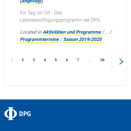
(abgesagt)
Ein Tag vor Ort - Das
Laborbesichtigungsprogramm der DPG
Located in
Aktivitäten und Programme
/
…
/
Programmtermine
/
Saison 2019/2020
1
2
3
4
5
6
7
...
26