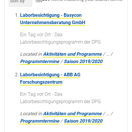
Sort by
relevance
date (newest first)
al
Laborbesichtigung - Basycon
Unternehmensberatung GmbH
Ein Tag vor Ort - Das
Laborbesichtigungsprogramm der DPG
Located in
Aktivitäten und Programme
/
…
/
Programmtermine
/
Saison 2019/2020
Laborbesichtigung - ABB AG
Forschungszentrum
Ein Tag vor Ort - Das
Laborbesichtigungsprogramm der DPG
Located in
Aktivitäten und Programme
/
…
/
Programmtermine
/
Saison 2019/2020