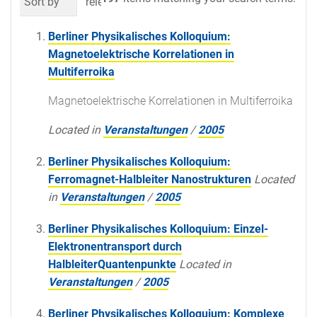
Sort by
relevance
date (newest first)
al
Berliner Physikalisches Kolloquium:
Magnetoelektrische Korrelationen in
Multiferroika
Magnetoelektrische Korrelationen in Multiferroika
Located in
Veranstaltungen
/
2005
Berliner Physikalisches Kolloquium:
Ferromagnet-Halbleiter Nanostrukturen
Located
in
Veranstaltungen
/
2005
Berliner Physikalisches Kolloquium: Einzel-
Elektronentransport durch
HalbleiterQuantenpunkte
Located in
Veranstaltungen
/
2005
Berliner Physikalisches Kolloquium: Komplexe