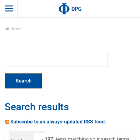
Home
Search results
Subscribe to an always-updated RSS feed.
197
items matching your search terms.