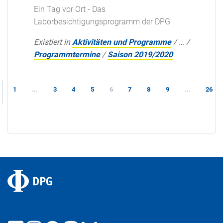
Ein Tag vor Ort - Das
Laborbesichtigungsprogramm der DPG
Existiert in
Aktivitäten und Programme
/
…
/
Programmtermine
/
Saison 2019/2020
1
...
3
4
5
6
7
8
9
...
26