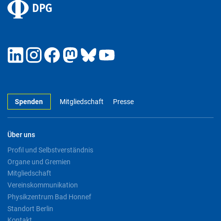
Spenden
Mitgliedschaft
Presse
Über uns
Profil und Selbstverständnis
Organe und Gremien
Mitgliedschaft
Vereinskommunikation
Physikzentrum Bad Honnef
Standort Berlin
Kontakt