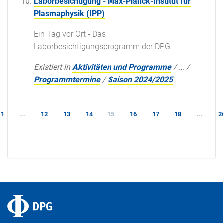
Laborbesichtigung - Max-Planck-Institut für
Plasmaphysik (IPP)
Ein Tag vor Ort - Das
Laborbesichtigungsprogramm der DPG
Existiert in
Aktivitäten und Programme
/
…
/
Programmtermine
/
Saison 2024/2025
1
...
12
13
14
15
16
17
18
...
2