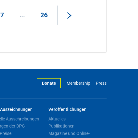
17
...
26
Donate
Membership
Press
Auszeichnungen
Veröffentlichungen
elle Ausschreibungen
Aktuelles
ngen der DPG
Publikationen
Preise
Magazine und Online-