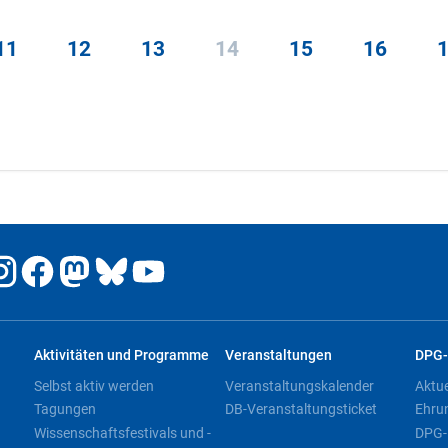
11
12
13
14
15
16
Aktivitäten und Programme
Veranstaltungen
DPG-
Selbst aktiv werden
Veranstaltungskalender
Aktu
Tagungen
DB-Veranstaltungsticket
Ehru
Wissenschaftsfestivals und -
DPG-