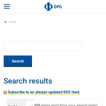
Home
Search results
Subscribe to an always-updated RSS feed.
259
items matching your search terms.