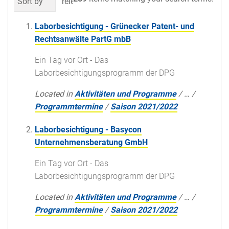
Sort by
relevance
date (newest first)
al
Laborbesichtigung - Grünecker Patent- und
Rechtsanwälte PartG mbB
Ein Tag vor Ort - Das
Laborbesichtigungsprogramm der DPG
Located in
Aktivitäten und Programme
/
…
/
Programmtermine
/
Saison 2021/2022
Laborbesichtigung - Basycon
Unternehmensberatung GmbH
Ein Tag vor Ort - Das
Laborbesichtigungsprogramm der DPG
Located in
Aktivitäten und Programme
/
…
/
Programmtermine
/
Saison 2021/2022