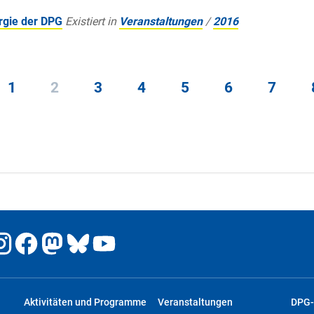
rgie der DPG
Existiert in
Veranstaltungen
/
2016
1
2
3
4
5
6
7
Aktivitäten und Programme
Veranstaltungen
DPG-