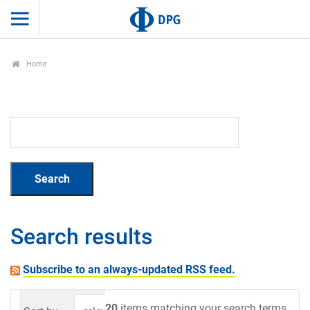
Home
Search results
Subscribe to an always-updated RSS feed.
20
items matching your search terms.