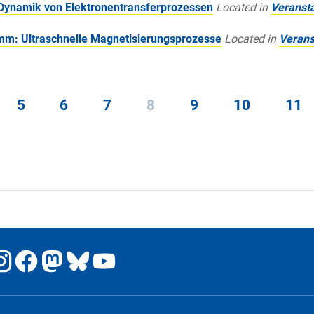
Dynamik von Elektronentransferprozessen
Located in
Veranst
m: Ultraschnelle Magnetisierungsprozesse
Located in
Verans
5
6
7
8
9
10
11