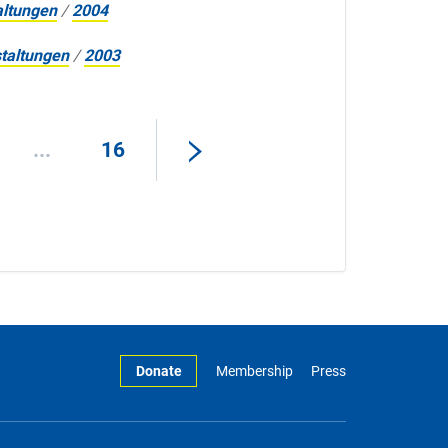
altungen
/
2004
taltungen
/
2003
...
16
Donate
Membership
Press