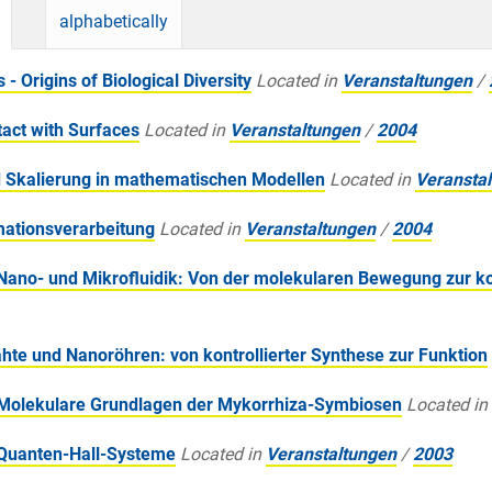
alphabetically
 Origins of Biological Diversity
Located in
Veranstaltungen
/
act with Surfaces
Located in
Veranstaltungen
/
2004
 Skalierung in mathematischen Modellen
Located in
Veransta
ationsverarbeitung
Located in
Veranstaltungen
/
2004
ano- und Mikrofluidik: Von der molekularen Bewegung zur k
e und Nanoröhren: von kontrollierter Synthese zur Funktion
Molekulare Grundlagen der Mykorrhiza-Symbiosen
Located in
Quanten-Hall-Systeme
Located in
Veranstaltungen
/
2003