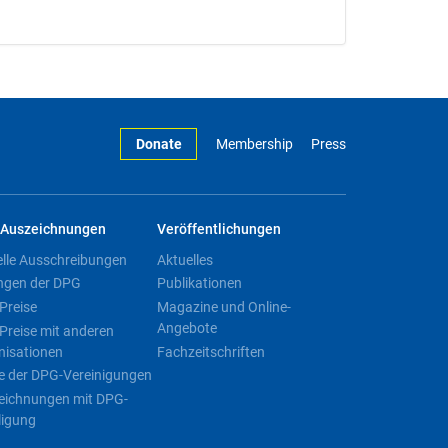
Donate
Membership
Press
Auszeichnungen
Veröffentlichungen
elle Ausschreibungen
Aktuelles
ngen der DPG
Publikationen
Preise
Magazine und Online-
Angebote
Preise mit anderen
nisationen
Fachzeitschriften
e der DPG-Vereinigungen
eichnungen mit DPG-
ligung