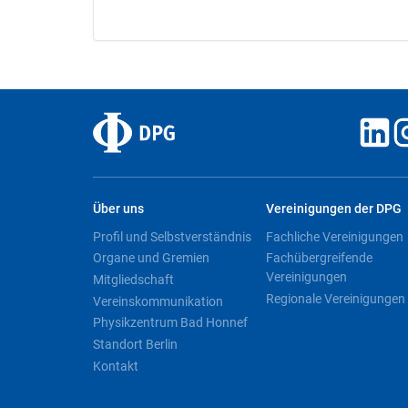
Über uns
Vereinigungen der DPG
Profil und Selbstverständnis
Fachliche Vereinigungen
Organe und Gremien
Fachübergreifende
Vereinigungen
Mitgliedschaft
Regionale Vereinigungen
Vereinskommunikation
Physikzentrum Bad Honnef
Standort Berlin
Kontakt