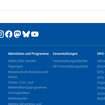
Aktivitäten und Programme
Veranstaltungen
DPG-
Selbst aktiv werden
Veranstaltungskalender
Aktu
Tagungen
DB-Veranstaltungsticket
Ehru
Wissenschaftsfestivals und -
DPG-
shows
DPG-
Förder-, Fort- und
Orga
Weiterbildungsprogramme
Preis
Vortragsreihen
Ausz
Wettbewerbe
Betei
Weitere Aktivitäten und