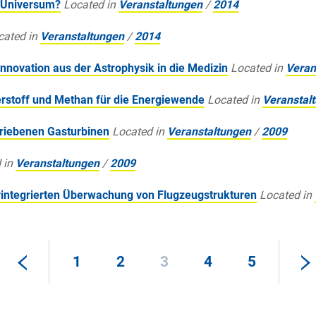
 Universum?
Located in
Veranstaltungen
/
2014
cated in
Veranstaltungen
/
2014
novation aus der Astrophysik in die Medizin
Located in
Veran
stoff und Methan für die Energiewende
Located in
Veranstal
triebenen Gasturbinen
Located in
Veranstaltungen
/
2009
 in
Veranstaltungen
/
2009
rintegrierten Überwachung von Flugzeugstrukturen
Located in
1
2
3
4
5