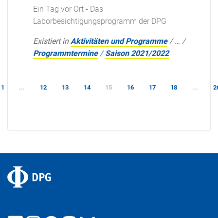
Ein Tag vor Ort - Das
Laborbesichtigungsprogramm der DPG
Existiert in
Aktivitäten und Programme
/
…
/
Programmtermine
/
Saison 2021/2022
1
...
12
13
14
15
16
17
18
...
2