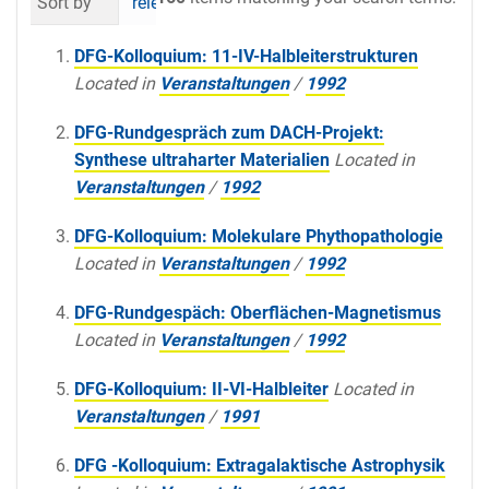
Sort by
relevance
date (newest first)
al
DFG-Kolloquium: 11-IV-Halbleiterstrukturen
Located in
Veranstaltungen
/
1992
DFG-Rundgespräch zum DACH-Projekt:
Synthese ultraharter Materialien
Located in
Veranstaltungen
/
1992
DFG-Kolloquium: Molekulare Phythopathologie
Located in
Veranstaltungen
/
1992
DFG-Rundgespäch: Oberflächen-Magnetismus
Located in
Veranstaltungen
/
1992
DFG-Kolloquium: II-VI-Halbleiter
Located in
Veranstaltungen
/
1991
DFG -Kolloquium: Extragalaktische Astrophysik