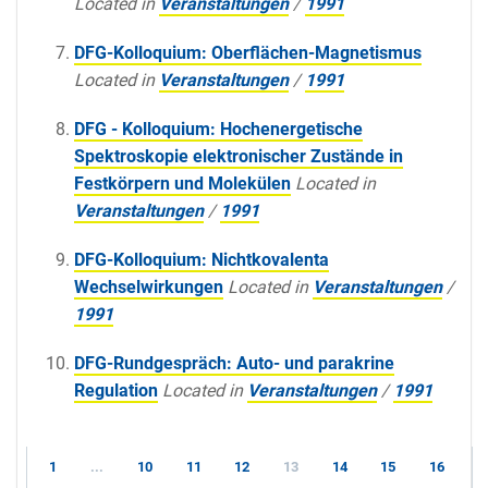
Located in
Veranstaltungen
/
1991
DFG-Kolloquium: Oberflächen-Magnetismus
Located in
Veranstaltungen
/
1991
DFG - Kolloquium: Hochenergetische
Spektroskopie elektronischer Zustände in
Festkörpern und Molekülen
Located in
Veranstaltungen
/
1991
DFG-Kolloquium: Nichtkovalenta
Wechselwirkungen
Located in
Veranstaltungen
/
1991
DFG-Rundgespräch: Auto- und parakrine
Regulation
Located in
Veranstaltungen
/
1991
1
...
10
11
12
13
14
15
16