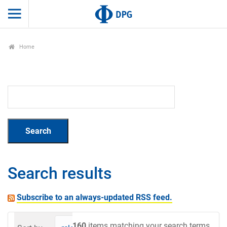
Home
Search results
Subscribe to an always-updated RSS feed.
160
items matching your search terms.