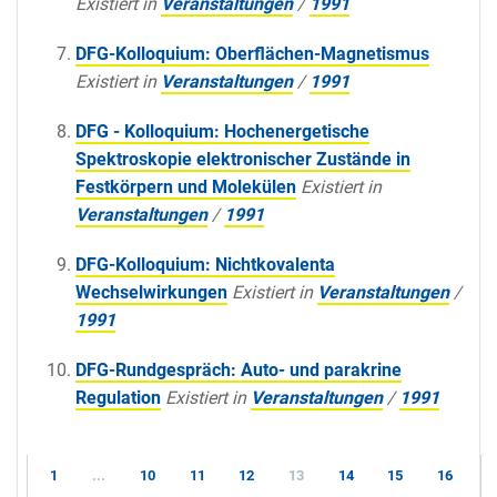
Existiert in
Veranstaltungen
/
1991
DFG-Kolloquium: Oberflächen-Magnetismus
Existiert in
Veranstaltungen
/
1991
DFG - Kolloquium: Hochenergetische
Spektroskopie elektronischer Zustände in
Festkörpern und Molekülen
Existiert in
Veranstaltungen
/
1991
DFG-Kolloquium: Nichtkovalenta
Wechselwirkungen
Existiert in
Veranstaltungen
/
1991
DFG-Rundgespräch: Auto- und parakrine
Regulation
Existiert in
Veranstaltungen
/
1991
1
...
10
11
12
13
14
15
16