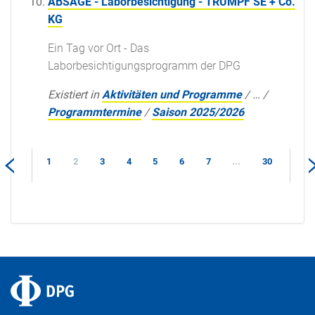
ABSAGE - Laborbesichtigung - TRUMPF SE + Co.
KG
Ein Tag vor Ort - Das
Laborbesichtigungsprogramm der DPG
Existiert in
Aktivitäten und Programme
/
…
/
Programmtermine
/
Saison 2025/2026
1
2
3
4
5
6
7
...
30