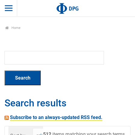
Home
Search results
Subscribe to an always-updated RSS feed.
512
items matching your search terms.