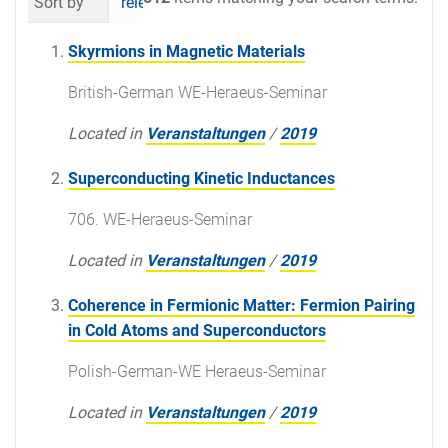
Sort by
relevance
date (newest first)
al
Skyrmions in Magnetic Materials
British-German WE-Heraeus-Seminar
Located in
Veranstaltungen
/
2019
Superconducting Kinetic Inductances
706. WE-Heraeus-Seminar
Located in
Veranstaltungen
/
2019
Coherence in Fermionic Matter: Fermion Pairing
in Cold Atoms and Superconductors
Polish-German-WE Heraeus-Seminar
Located in
Veranstaltungen
/
2019