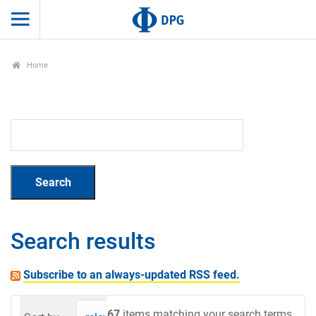
Home
Search results
Subscribe to an always-updated RSS feed.
67
items matching your search terms.