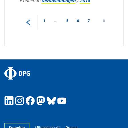
Existiert in
Veranstaltungen
/
2018
1
...
5
6
7
8
Spenden
Mitgliedschaft
Presse