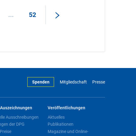
...
52
Spenden
Mitgliedschaft
Presse
Auszeichnungen
Veröffentlichungen
elle Ausschreibungen
Aktuelles
ngen der DPG
Publikationen
Preise
Magazine und Online-