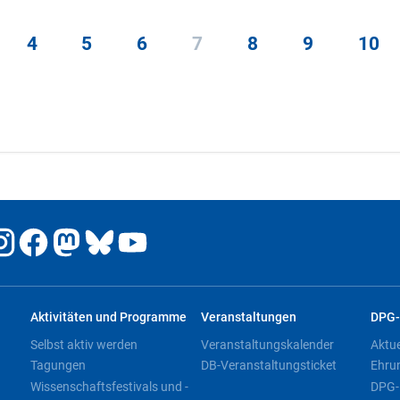
4
5
6
7
8
9
10
Aktivitäten und Programme
Veranstaltungen
DPG-
Selbst aktiv werden
Veranstaltungskalender
Aktu
Tagungen
DB-Veranstaltungsticket
Ehru
Wissenschaftsfestivals und -
DPG-