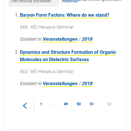
Trefferliste sortieren
Relevanz
Datum (neueste 
Baryon Form Factors: Where do we stand?
668. WE-Heraeus-Seminar
Existiert in
Veranstaltungen
/
2018
Dynamics and Structure Formation of Organic
Molecules on Dielectric Surfaces
663. WE-Heraeus-Seminar
Existiert in
Veranstaltungen
/
2018
1
...
49
50
51
52