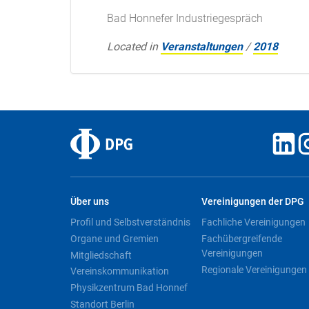
Bad Honnefer Industriegespräch
Located in
Veranstaltungen
/
2018
Über uns
Vereinigungen der DPG
Profil und Selbstverständnis
Fachliche Vereinigungen
Organe und Gremien
Fachübergreifende
Vereinigungen
Mitgliedschaft
Regionale Vereinigungen
Vereinskommunikation
Physikzentrum Bad Honnef
Standort Berlin