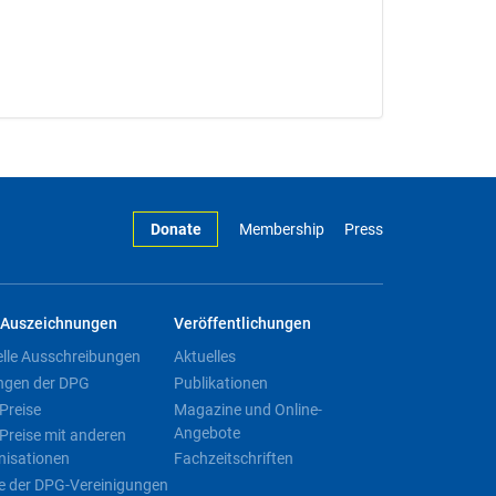
Donate
Membership
Press
Auszeichnungen
Veröffentlichungen
elle Ausschreibungen
Aktuelles
ngen der DPG
Publikationen
Preise
Magazine und Online-
Angebote
Preise mit anderen
nisationen
Fachzeitschriften
e der DPG-Vereinigungen