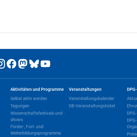
Aktivitäten und Programme
Veranstaltungen
DPG-
Selbst aktiv werden
Veranstaltungskalender
Aktu
Tagungen
DB-Veranstaltungsticket
Ehru
Wissenschaftsfestivals und -
DPG-
shows
DPG-
Förder-, Fort- und
Orga
Weiterbildungsprogramme
Preis