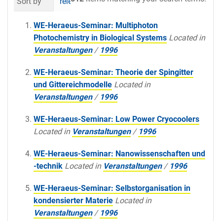
Sort by
relevance
date (newest first)
al
WE-Heraeus-Seminar: Multiphoton
Photochemistry in Biological Systems
Located in
Veranstaltungen
/
1996
WE-Heraeus-Seminar: Theorie der Spingitter
und Gittereichmodelle
Located in
Veranstaltungen
/
1996
WE-Heraeus-Seminar: Low Power Cryocoolers
Located in
Veranstaltungen
/
1996
WE-Heraeus-Seminar: Nanowissenschaften und
-technik
Located in
Veranstaltungen
/
1996
WE-Heraeus-Seminar: Selbstorganisation in
kondensierter Materie
Located in
Veranstaltungen
/
1996