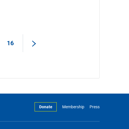
16
Donate
Membership
Press