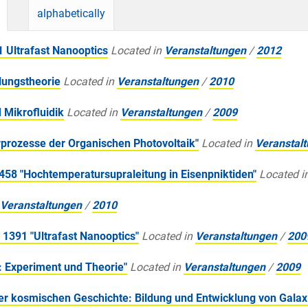
alphabetically
Ultrafast Nanooptics
Located in
Veranstaltungen
/
2012
lungstheorie
Located in
Veranstaltungen
/
2010
 Mikrofluidik
Located in
Veranstaltungen
/
2009
prozesse der Organischen Photovoltaik"
Located in
Veranstal
58 "Hochtemperatursupraleitung in Eisenpniktiden"
Located i
Veranstaltungen
/
2010
391 "Ultrafast Nanooptics"
Located in
Veranstaltungen
/
200
 Experiment und Theorie"
Located in
Veranstaltungen
/
2009
r kosmischen Geschichte: Bildung und Entwicklung von Gala