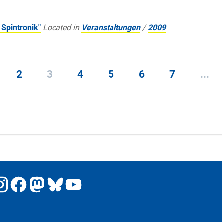
Spintronik"
Located in
Veranstaltungen
/
2009
2
3
4
5
6
7
...