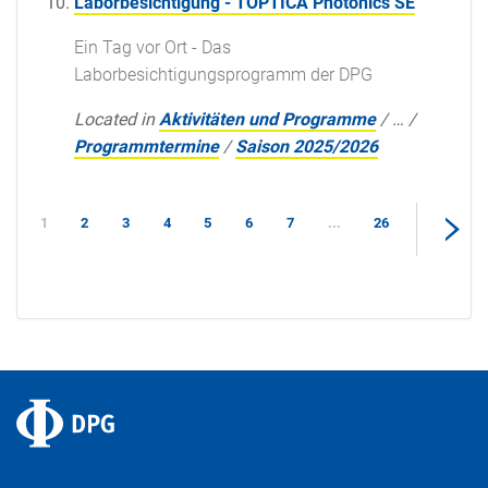
Laborbesichtigung - TOPTICA Photonics SE
Ein Tag vor Ort - Das
Laborbesichtigungsprogramm der DPG
Located in
Aktivitäten und Programme
/
…
/
Programmtermine
/
Saison 2025/2026
1
2
3
4
5
6
7
...
26