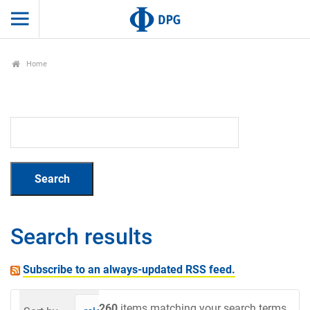
Home
Search results
Subscribe to an always-updated RSS feed.
260
items matching your search terms.