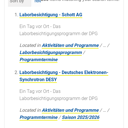
Sort by
relevance
date (newest first)
al
Laborbesichtigung - Schott AG
Ein Tag vor Ort - Das
Laborbesichtigungsprogramm der DPG
Located in
Aktivitäten und Programme
/
…
/
Laborbesichtigungsprogramm
/
Programmtermine
Laborbesichtigung - Deutsches Elektronen-
Synchrotron DESY
Ein Tag vor Ort - Das
Laborbesichtigungsprogramm der DPG
Located in
Aktivitäten und Programme
/
…
/
Programmtermine
/
Saison 2025/2026