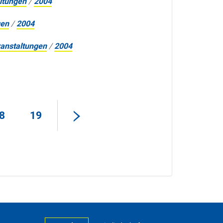
ltungen
/
2004
gen
/
2004
anstaltungen
/
2004
8
19