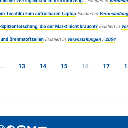
etische Verträglichkeit im Kraftfahrzeug…
Existiert in
Veransta
vom Tesafilm zum aufrollbaren Laptop
Existiert in
Veranstaltun
-Spitzenforschung, die der Markt nicht braucht?
Existiert in
Ver
 und Brennstoffzellen
Existiert in
Veranstaltungen
/
2004
...
13
14
15
16
17
1