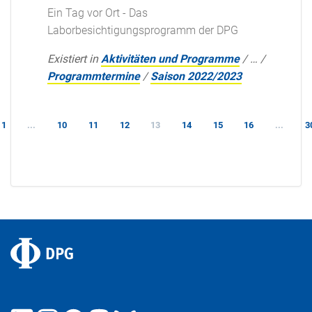
Ein Tag vor Ort - Das
Laborbesichtigungsprogramm der DPG
Existiert in
Aktivitäten und Programme
/
…
/
Programmtermine
/
Saison 2022/2023
1
...
10
11
12
13
14
15
16
...
3