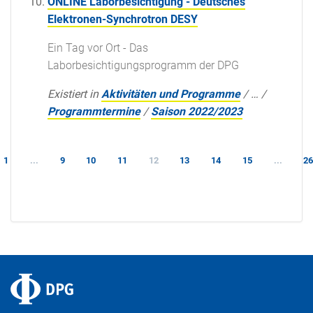
ONLINE Laborbesichtigung - Deutsches
Elektronen-Synchrotron DESY
Ein Tag vor Ort - Das
Laborbesichtigungsprogramm der DPG
Existiert in
Aktivitäten und Programme
/
…
/
Programmtermine
/
Saison 2022/2023
1
...
9
10
11
12
13
14
15
...
2