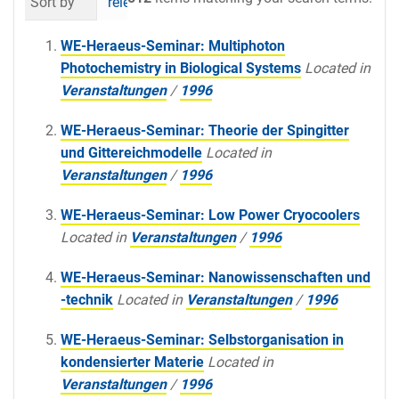
Sort by
relevance
date (newest first)
al
WE-Heraeus-Seminar: Multiphoton
Photochemistry in Biological Systems
Located in
Veranstaltungen
/
1996
WE-Heraeus-Seminar: Theorie der Spingitter
und Gittereichmodelle
Located in
Veranstaltungen
/
1996
WE-Heraeus-Seminar: Low Power Cryocoolers
Located in
Veranstaltungen
/
1996
WE-Heraeus-Seminar: Nanowissenschaften und
-technik
Located in
Veranstaltungen
/
1996
WE-Heraeus-Seminar: Selbstorganisation in
kondensierter Materie
Located in
Veranstaltungen
/
1996