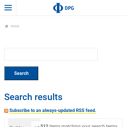
Home
Search results
Subscribe to an always-updated RSS feed.
512
items matching your search terms.