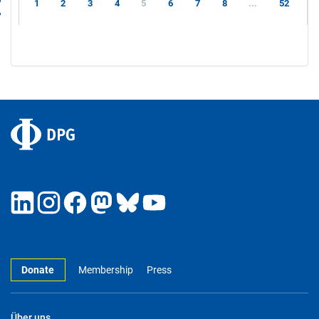
1
2
3
4
5
6
7
8
...
52
Donate
Membership
Press
Über uns