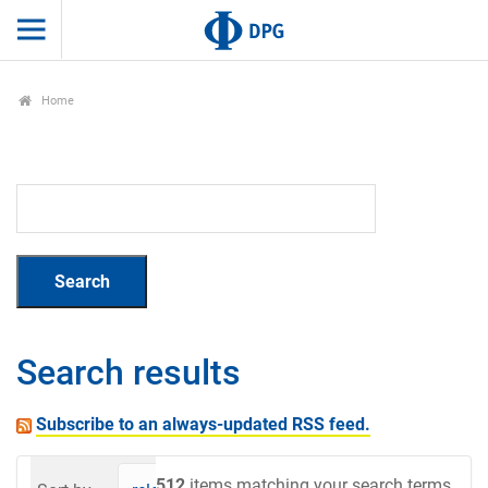
Home
Search results
Subscribe to an always-updated RSS feed.
512
items matching your search terms.