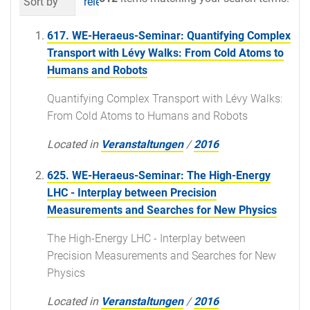
Sort by
relevance
date (newest first)
al
617. WE-Heraeus-Seminar: Quantifying Complex
Transport with Lévy Walks: From Cold Atoms to
Humans and Robots
Quantifying Complex Transport with Lévy Walks:
From Cold Atoms to Humans and Robots
Located in
Veranstaltungen
/
2016
625. WE-Heraeus-Seminar: The High-Energy
LHC - Interplay between Precision
Measurements and Searches for New Physics
The High-Energy LHC - Interplay between
Precision Measurements and Searches for New
Physics
Located in
Veranstaltungen
/
2016